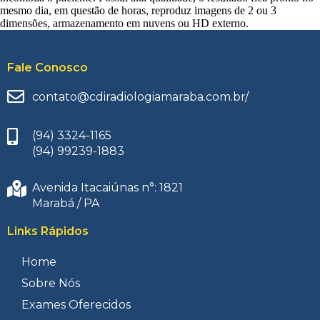
mesmo dia, em questão de horas, reproduz imagens de 2 ou 3
dimensões, armazenamento em nuvens ou HD externo.
Fale Conosco
contato@cdiradiologiamaraba.com.br/
(94) 3324-1165
(94) 99239-1883
Avenida Itacaiúnas n°: 1821
Marabá / PA
Links Rápidos
Home
Sobre Nós
Exames Oferecidos